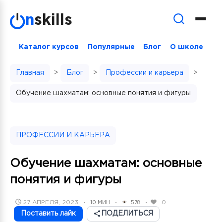
Skip
n
skills
to
content
Каталог курсов
Популярные
Блог
О школе
Главная
>
Блог
>
Профессии и карьера
>
Обучение шахматам: основные понятия и фигуры
ПРОФЕССИИ И КАРЬЕРА
Обучение шахматам: основные
понятия и фигуры
POSTED
27 АПРЕЛЯ, 2023
0
10 МИН
578
•
•
•
ON
Поставить лайк
ПОДЕЛИТЬСЯ