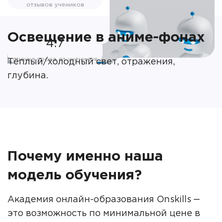
отзывов учеников
Освещение в аниме-фонах
4.7
оценка урока от учеников
Тёплый/холодный свет, отражения,
глубина.
Почему именно наша
модель обучения?
Академия онлайн-образования Onskills ‒
это возможность по минимальной цене в