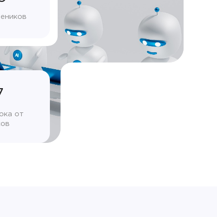
чеников
7
ока от
ков