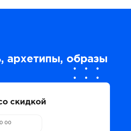
, архетипы, образы
со скидкой