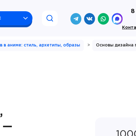
8
с
Конт
 в аниме: стиль, архетипы, образы
>
Основы дизайна 
,
 —
100