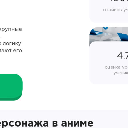
отзывов у
 крупные
.
 логику
лают его
4.
оценка ур
учени
ерсонажа в аниме