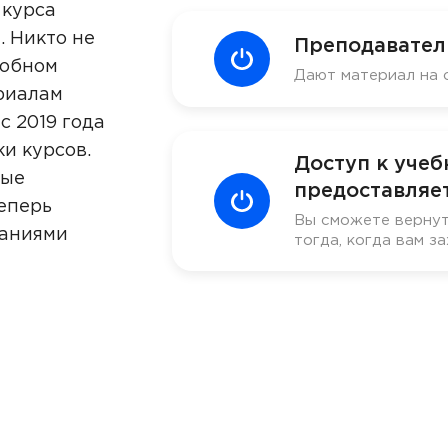
 курса
. Никто не
Преподавател
добном
Дают материал на 
риалам
с 2019 года
ки курсов.
Доступ к уче
ные
предоставляет
еперь
Вы сможете вернут
наниями
тогда, когда вам за