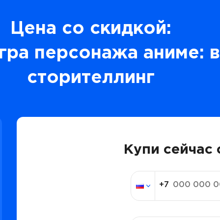
Цена со скидкой:
гра персонажа аниме: 
сторителлинг
Купи сейчас 