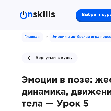
n
skills
Выбрать кур
Главная
>
Эмоции и актёрская игра перс
Вернуться к курсу
Эмоции в позе: же
динамика, движен
тела — Урок 5