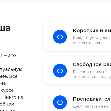
ша
Короткие и ем
Каждый урок длитс
раскрытия темы
s ‒ это
Свободное ра
ктуальную
Вы сами решаете, г
ме. Все
поставить на пауз
 на
 курса
. Никто не
Преподавател
добном
Дают материал на 