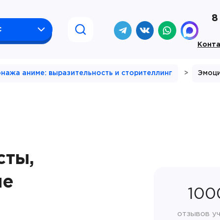
8
с
Конт
онажа аниме: выразительность и сторителлинг
>
Эмоци
сты,
ие
100
отзывов у