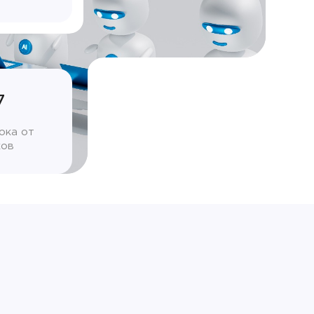
7
ока от
ков