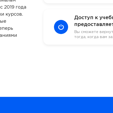
риалам
с 2019 года
ки курсов.
Доступ к уче
ные
предоставляет
еперь
Вы сможете вернут
наниями
тогда, когда вам за