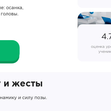
е: осанка,
 головы.
4.
оценка ур
учени
у и жесты
амику и силу позы.