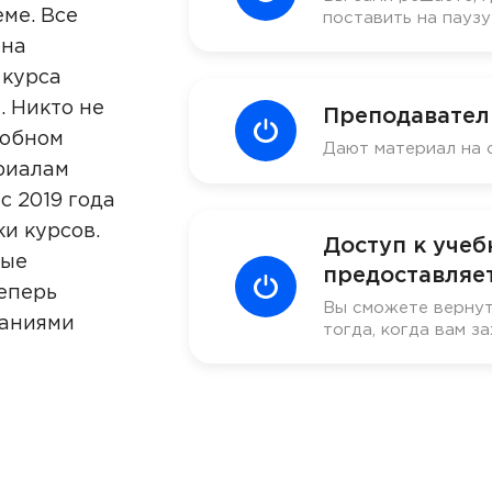
ме. Все
поставить на пауз
 на
 курса
. Никто не
Преподавател
добном
Дают материал на 
риалам
с 2019 года
ки курсов.
Доступ к уче
ные
предоставляет
еперь
Вы сможете вернут
наниями
тогда, когда вам за