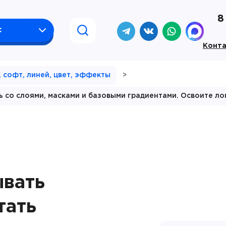
8
с
Конт
 софт, линей, цвет, эффекты
>
ь со слоями, масками и базовыми градиентами. Освоите ло
ывать
тать