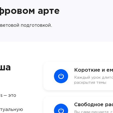
ифровом арте
цветовой подготовкой.
ша
Короткие и ем
Каждый урок длитс
раскрытия темы
s ‒ это
Свободное ра
ктуальную
Вы сами решаете, г