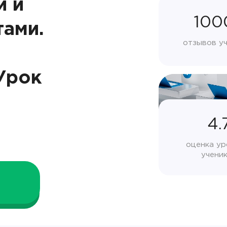
и и
100
тами.
отзывов у
Урок
4.
оценка ур
учени