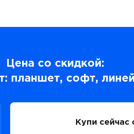
Цена со скидкой:
: планшет, софт, линей
Купи сейчас 