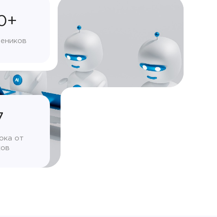
0+
чеников
7
ока от
ков