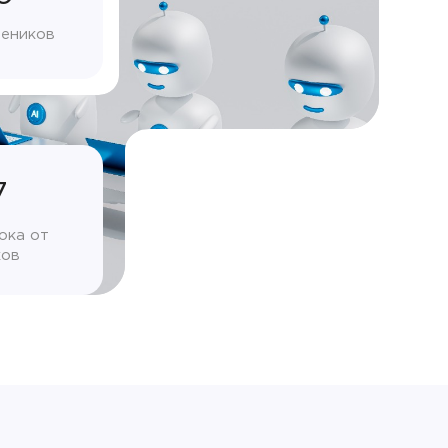
чеников
7
ока от
ков