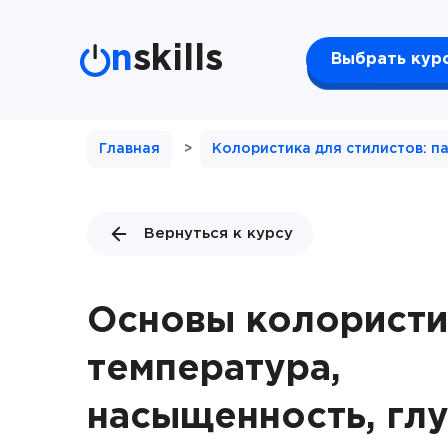
n
skills
Выбрать кур
Главная
>
Колористика для стилистов: па
Вернуться к курсу
Основы колористи
температура,
насыщенность, гл