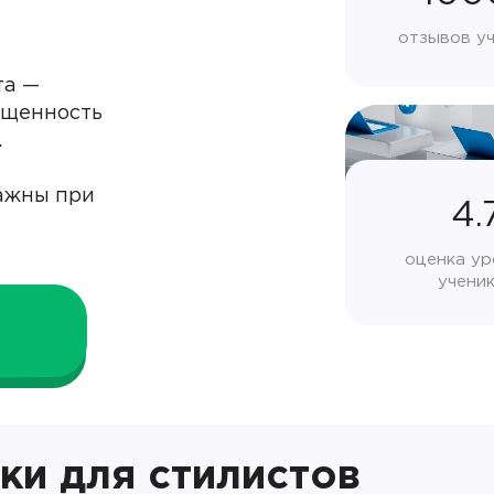
отзывов у
та —
сыщенность
.
важны при
4.
оценка ур
учени
ки для стилистов