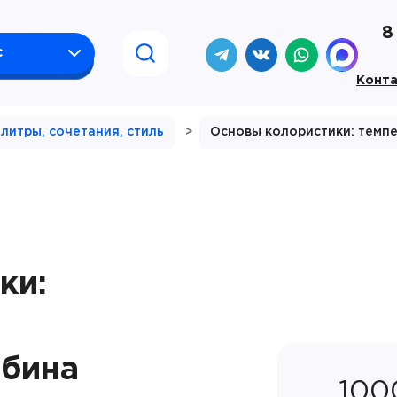
8
с
Конт
литры, сочетания, стиль
>
Основы колористики: темпе
ки:
убина
100