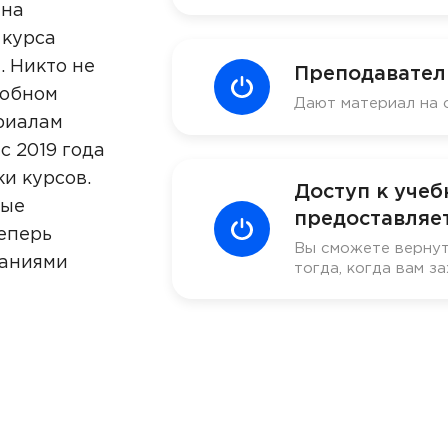
 на
 курса
. Никто не
Преподавател
добном
Дают материал на 
риалам
с 2019 года
ки курсов.
Доступ к уче
ные
предоставляет
еперь
Вы сможете вернут
наниями
тогда, когда вам за