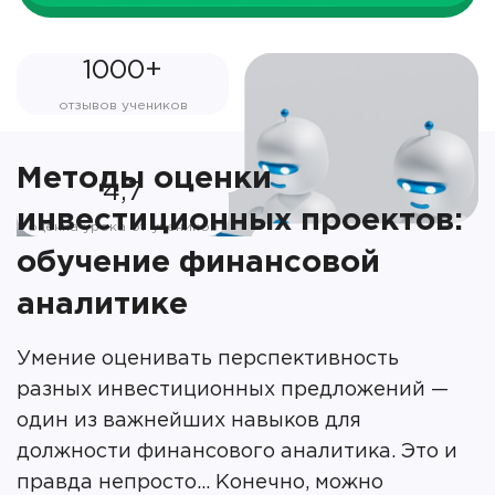
1000+
отзывов учеников
Методы оценки
4,7
инвестиционных проектов:
оценка урока от учеников
обучение финансовой
аналитике
Умение оценивать перспективность
разных инвестиционных предложений —
один из важнейших навыков для
должности финансового аналитика. Это и
правда непросто… Конечно, можно