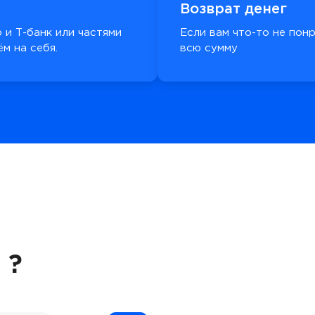
Возврат денег
 и Т-банк или частями
Если вам что-то не пон
м на себя.
всю сумму
 ?