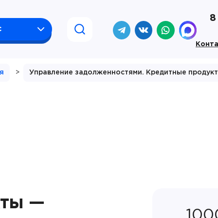
8
с
Конт
я
>
Управление задолженностями. Кредитные продук
кты —
100