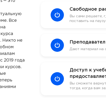
s ‒ это
Свободное ра
ктуальную
Вы сами решаете, г
ме. Все
поставить на пауз
 на
 курса
. Никто не
Преподавател
добном
Дают материал на 
риалам
с 2019 года
ки курсов.
Доступ к уче
ные
предоставляет
еперь
Вы сможете вернут
наниями
тогда, когда вам за