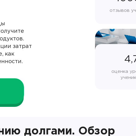
отзывов у
ды
Получите
одуктов.
ции затрат
, как
4,
енности.
оценка ур
учени
нию долгами. Обзор