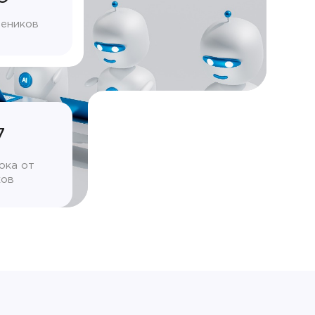
чеников
7
ока от
ков