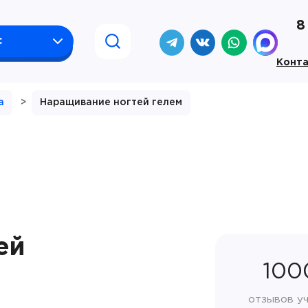
8
с
Конт
а
>
Наращивание ногтей гелем
ей
100
отзывов у