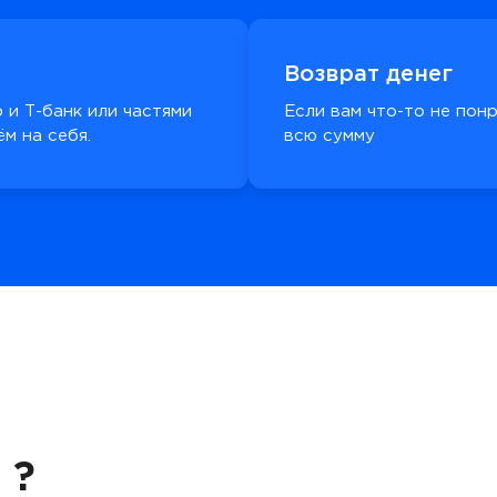
Возврат денег
 и Т-банк или частями
Если вам что-то не пон
м на себя.
всю сумму
 ?