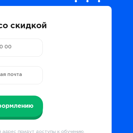
со скидкой
формлению
 адрес придут доступы к обучению.