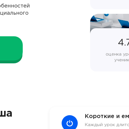
обенностей
ециального
4.
оценка ур
учени
ша
Короткие и ем
Каждый урок длитс