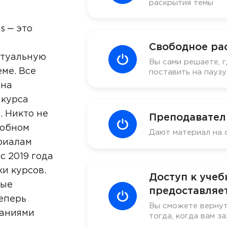
раскрытия темы
s ‒ это
Свободное ра
ктуальную
Вы сами решаете, г
ме. Все
поставить на пауз
 на
 курса
. Никто не
Преподавател
добном
Дают материал на 
риалам
с 2019 года
ки курсов.
Доступ к уче
ные
предоставляет
еперь
Вы сможете вернут
наниями
тогда, когда вам за