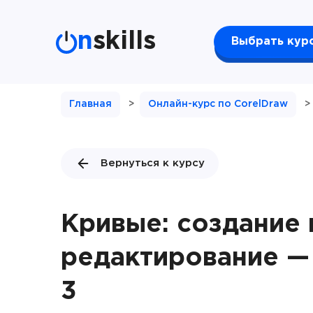
n
skills
Выбрать кур
Главная
>
Онлайн-курс по CorelDraw
>
Вернуться к курсу
Кривые: создание 
редактирование —
3