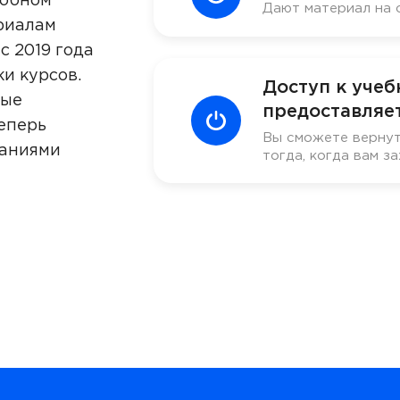
добном
Дают материал на 
риалам
с 2019 года
ки курсов.
Доступ к уче
ные
предоставляет
еперь
Вы сможете вернут
наниями
тогда, когда вам за