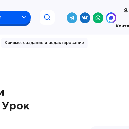
8
с
Конт
Кривые: создание и редактирование
и
 Урок