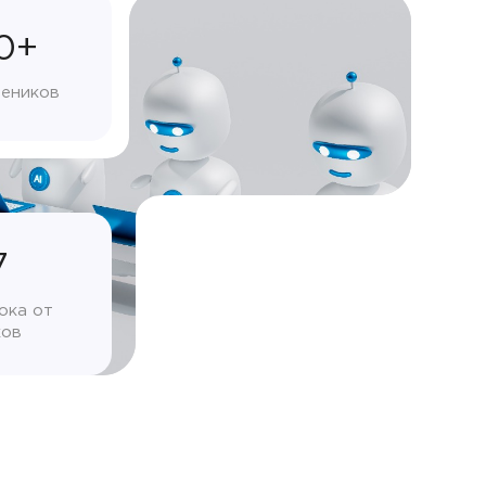
0+
чеников
7
ока от
ков