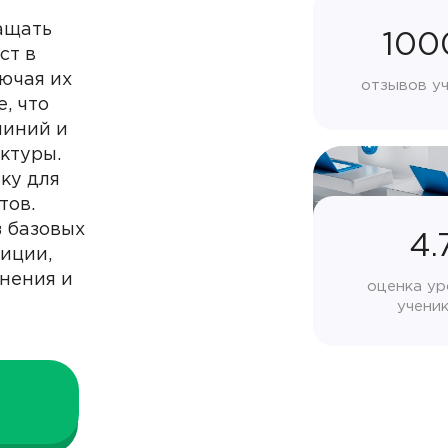
ащать
100
ст в
лючая их
отзывов у
, что
линий и
ктуры.
ку для
тов.
з базовых
4.
иции,
нения и
оценка ур
учени