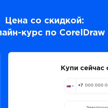
Цена со скидкой:
айн-курс по CorelDraw
Купи сейчас 