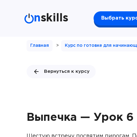
n
skills
Выбрать кур
Главная
>
Курс по готовке для начинающ
Вернуться к курсу
Выпечка — Урок 6
Шестую встречу посвятим пирогам. П