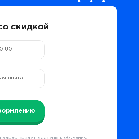
со скидкой
формлению
 адрес придут доступы к обучению.