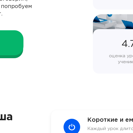
е попробуем
.
4.
оценка ур
учени
ша
Короткие и ем
Каждый урок длитс