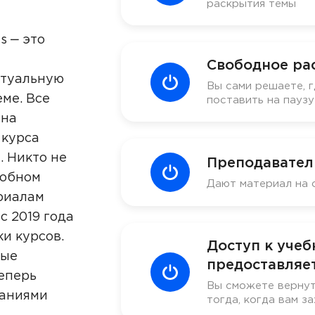
раскрытия темы
s ‒ это
Свободное ра
ктуальную
Вы сами решаете, г
ме. Все
поставить на пауз
 на
 курса
. Никто не
Преподавател
добном
Дают материал на 
риалам
с 2019 года
ки курсов.
Доступ к уче
ные
предоставляет
еперь
Вы сможете вернут
наниями
тогда, когда вам за