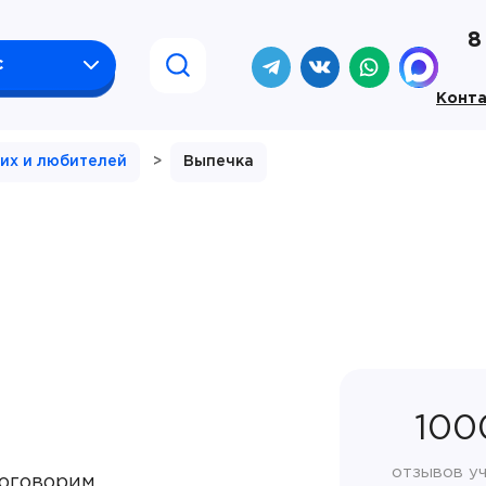
8
с
Конт
их и любителей
>
Выпечка
100
отзывов у
оговорим,