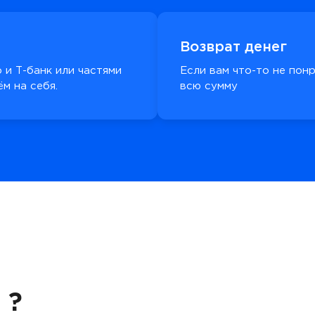
Возврат денег
 и Т-банк или частями
Если вам что-то не пон
м на себя.
всю сумму
 ?