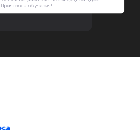
Приятного обучения!
еса