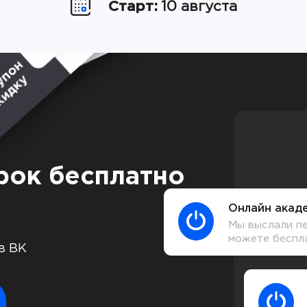
Старт:
10 августа
рок бесплатно
Онлайн акаде
Мы выслали пе
можете беспл
в ВК