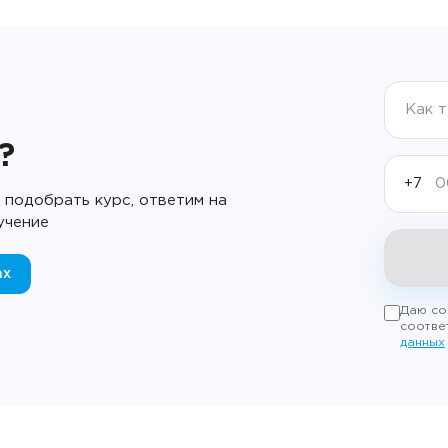
?
+7
подобрать курс, ответим на
учение
ax
Даю со
соотве
данных