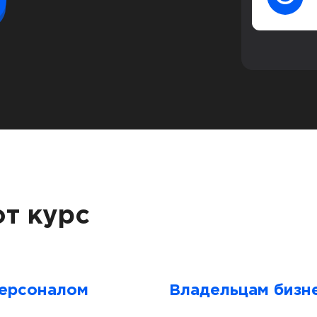
т курс
персоналом
Владельцам бизн