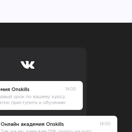
мия Onskills
14:00
рвый урок по вашему курсу,
атно приступить к обучению
Онлайн академия Onskills
14:00
Так же мы даем вам 15% скидку на курс.