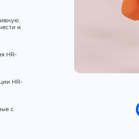
тивную
чести и
ия HR-
ции HR-
ные с