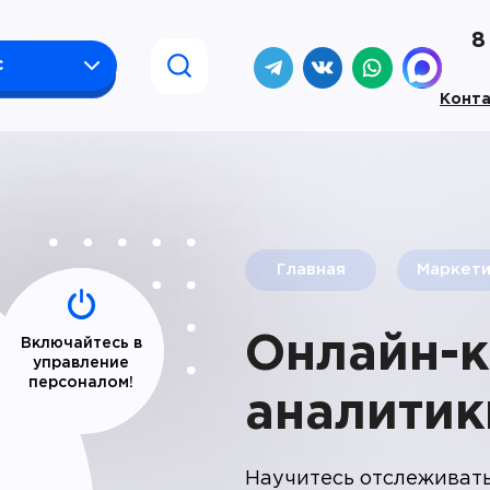
8
с
Конт
Главная
Маркети
Онлайн-к
Включайтесь в
управление
персоналом!
аналитик
Научитесь отслеживать