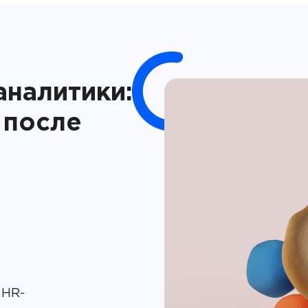
аналитики:
 после
 HR-