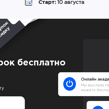
Старт:
10 августа
рок бесплатно
Онлайн акаде
Мы выслали пе
ту
можете беспл