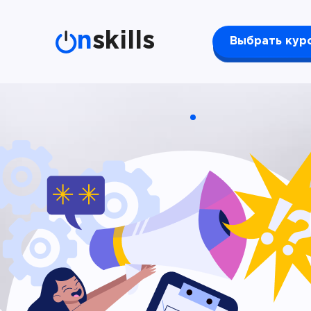
n
skills
Выбрать кур