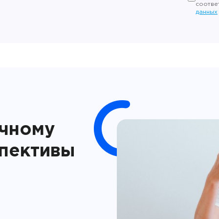
соотве
данных
ичному
спективы