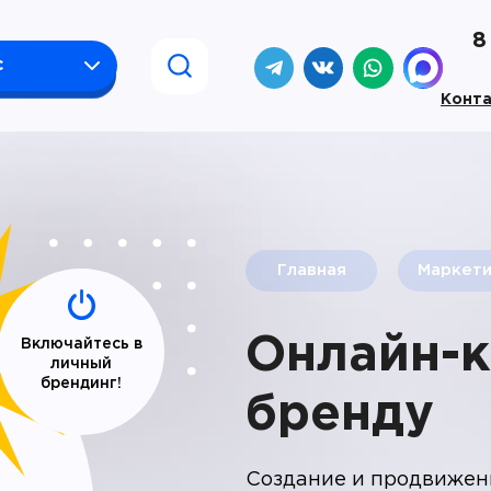
8
с
Конт
Главная
Маркети
Онлайн-к
Включайтесь в
личный
брендинг!
бренду
Создание и продвижени