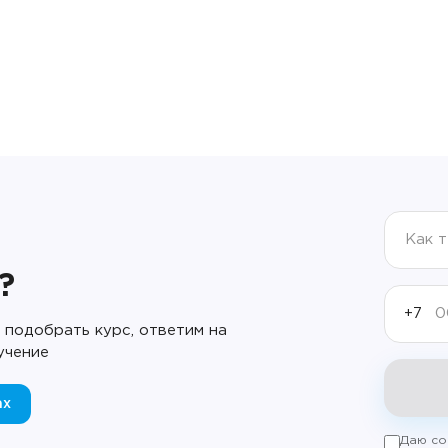
?
+7
подобрать курс, ответим на
учение
ax
Даю со