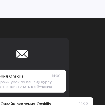
мия Onskills
14:00
рвый урок по вашему курсу,
атно приступить к обучению
Онлайн академия Onskills
14:00