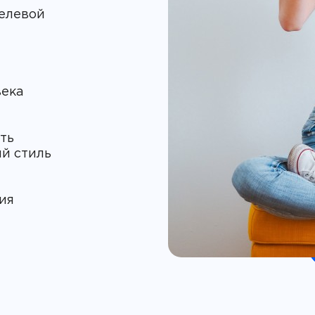
целевой
ть