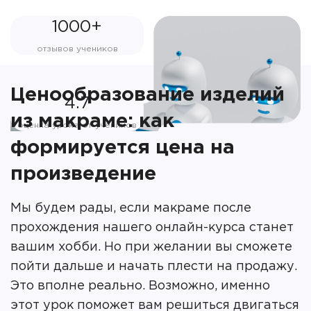
1000+
отзывов учеников
Ценообразование изделий
4.7
из макраме: как
оценка урока от учеников
формируется цена на
произведение
Мы будем рады, если макраме после
прохождения нашего онлайн-курса станет
вашим хобби. Но при желании вы сможете
пойти дальше и начать плести на продажу.
Это вполне реально. Возможно, именно
этот урок поможет вам решиться двигаться