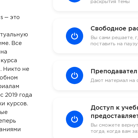
раскрытия темы
s ‒ это
Свободное ра
ктуальную
Вы сами решаете, г
ме. Все
поставить на пауз
 на
 курса
. Никто не
Преподавател
добном
Дают материал на 
риалам
с 2019 года
ки курсов.
Доступ к уче
ные
предоставляет
еперь
Вы сможете вернут
наниями
тогда, когда вам за