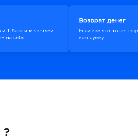
Возврат денег
 и Т-банк или частями
Если вам что-то не пон
м на себя.
всю сумму
 ?