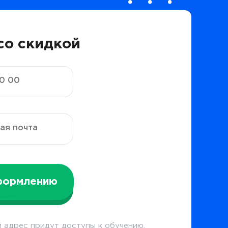
со скидкой
формлению
 адрес придут доступы к обучению.