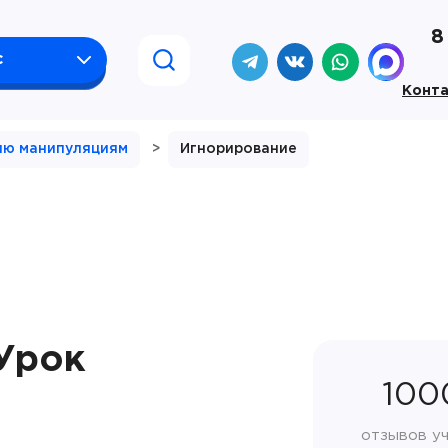
8
с
Конт
ию манипуляциям
>
Игнорирование
Урок
100
отзывов у