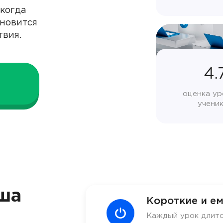
когда
ановится
твия.
4.
оценка ур
учени
ша
Короткие и ем
Каждый урок длитс