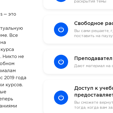
раскрытия темы
s ‒ это
Свободное ра
ктуальную
Вы сами решаете, г
ме. Все
поставить на пауз
 на
 курса
. Никто не
Преподавател
добном
Дают материал на 
риалам
с 2019 года
ки курсов.
Доступ к уче
ные
предоставляет
еперь
Вы сможете вернут
наниями
тогда, когда вам за