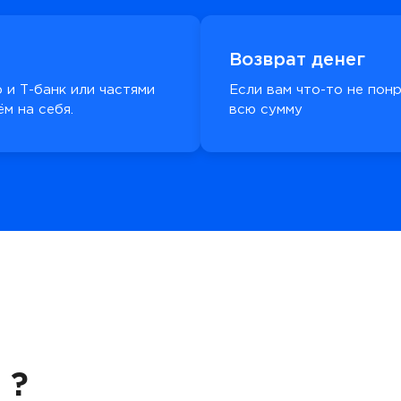
Возврат денег
 и Т-банк или частями
Если вам что-то не пон
м на себя.
всю сумму
 ?