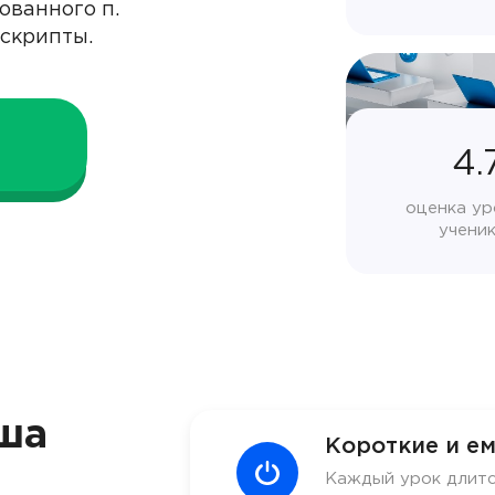
ованного п.
скрипты.
4.
оценка ур
учени
ша
Короткие и ем
Каждый урок длитс