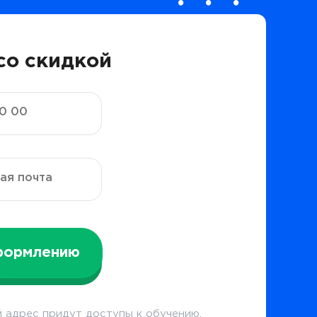
со скидкой
формлению
 адрес придут доступы к обучению.