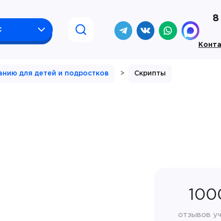
8
с
Конт
анию для детей и подростков
>
Скрипты
100
отзывов у