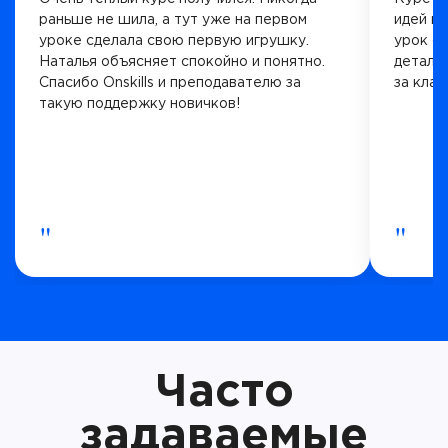
раньше не шила, а тут уже на первом
идей п
уроке сделала свою первую игрушку.
урок с
Наталья объясняет спокойно и понятно.
деталей
Спасибо Onskills и преподавателю за
за кла
такую поддержку новичков!
"
"
Часто
задаваемые