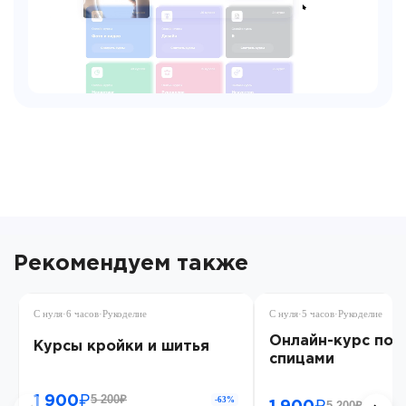
Рекомендуем также
С нуля
·
6 часов
·
Рукоделие
С нуля
·
5 часов
·
Рукоделие
Онлайн-курс по 
Курсы кройки и шитья
спицами
5 200₽
1 900₽
-63%
5 200₽