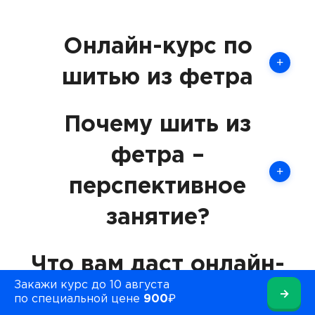
Онлайн-курс по
+
шитью из фетра
Почему шить из
фетра –
+
перспективное
занятие?
Что вам даст онлайн-
Закажи курс до 10 августа
курс по шитью из
→
+
по специальной цене
900₽