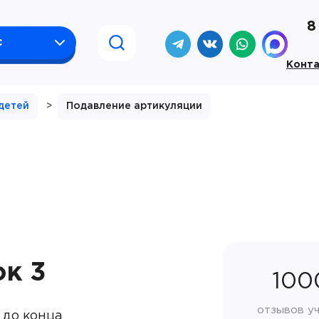
8
с
Конт
детей
>
Подавление артикуляции
ок 3
100
отзывов у
 до конца