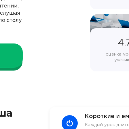
чтении.
 слушая
по столу
4.
оценка ур
учени
ша
Короткие и ем
Каждый урок длитс