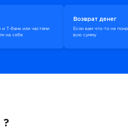
Возврат денег
 и Т-банк или частями
Если вам что-то не пон
м на себя.
всю сумму
 ?