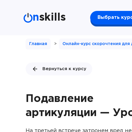
n
skills
Выбрать кур
Главная
>
Онлайн-курс скорочтения для 
Вернуться к курсу
Подавление
артикуляции — Ур
На третьей встрече затронем вред не