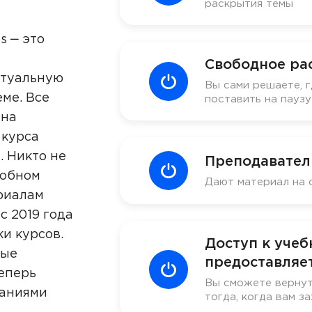
раскрытия темы
s ‒ это
Свободное ра
ктуальную
Вы сами решаете, г
ме. Все
поставить на пауз
 на
 курса
. Никто не
Преподавател
добном
Дают материал на 
риалам
с 2019 года
ки курсов.
Доступ к уче
ные
предоставляет
еперь
Вы сможете вернут
наниями
тогда, когда вам за