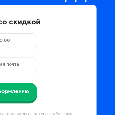
со скидкой
формлению
 адрес придут доступы к обучению.