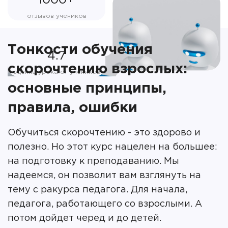
1000+
отзывов учеников
Тонкости обучения
4.7
скорочтению взрослых:
оценка урока от учеников
основные принципы,
правила, ошибки
Обучиться скорочтению - это здорово и
полезно. Но этот курс нацелен на большее:
на подготовку к преподаванию. Мы
надеемся, он позволит вам взглянуть на
тему с ракурса педагога. Для начала,
педагога, работающего со взрослыми. А
потом дойдет черед и до детей.