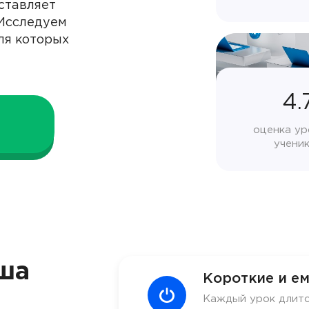
ставляет
 Исследуем
ля которых
4.
оценка ур
учени
ша
Короткие и ем
Каждый урок длитс