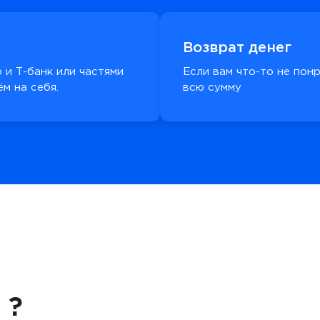
Возврат денег
 и Т-банк или частями
Если вам что-то не пон
м на себя.
всю сумму
 ?