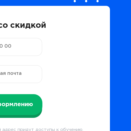
со скидкой
формлению
 адрес придут доступы к обучению.