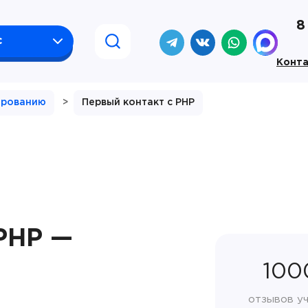
8
с
Конт
ированию
>
Первый контакт с PHP
PHP —
100
отзывов у