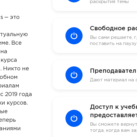
раскрытия темы
s ‒ это
Свободное ра
ктуальную
Вы сами решаете, г
ме. Все
поставить на пауз
 на
 курса
. Никто не
Преподавател
добном
Дают материал на 
риалам
с 2019 года
ки курсов.
Доступ к уче
ные
предоставляет
еперь
Вы сможете вернут
наниями
тогда, когда вам за