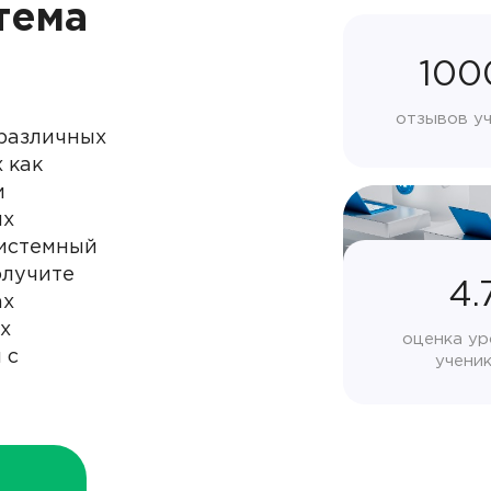
тема
100
отзывов у
 различных
 как
и
ых
системный
олучите
4.
ах
х
оценка ур
 с
учени