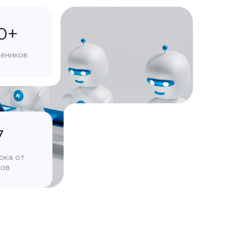
0+
чеников
7
ока от
ков