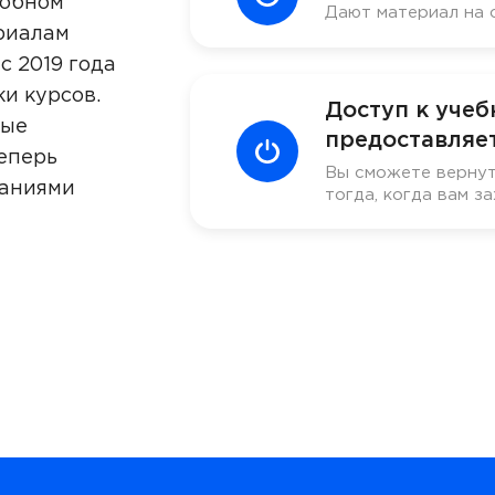
добном
Дают материал на 
риалам
с 2019 года
ки курсов.
Доступ к уче
ные
предоставляет
еперь
Вы сможете вернут
наниями
тогда, когда вам за