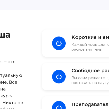
ша
Короткие и ем
Каждый урок длитс
раскрытия темы
s ‒ это
Свободное ра
ктуальную
Вы сами решаете, г
ме. Все
поставить на пауз
 на
 курса
. Никто не
Преподавател