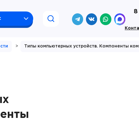
8
с
Конт
сти
>
Типы компьютерных устройств. Компоненты ко
ых
ненты