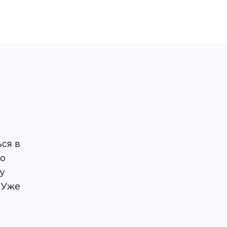
ся в
го
ку
 Уже