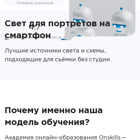
отзывов учеников
Свет для портретов на
4.7
смартфон
оценка урока от учеников
Лучшие источники света и схемы,
подходящие для съёмки без студии.
Почему именно наша
модель обучения?
Академия онлайн-образования Onskills ‒