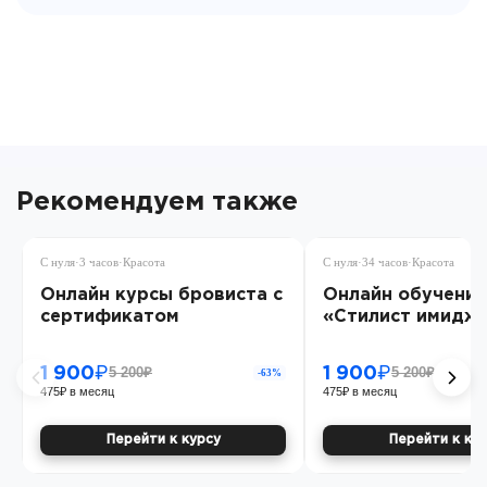
Рекомендуем также
С нуля
·
3 часов
·
Красота
С нуля
·
34 часов
·
Красота
Онлайн курсы бровиста с
Онлайн обучение
сертификатом
«Стилист имидж
5 200₽
5 200₽
1 900₽
1 900₽
-63%
475₽ в месяц
475₽ в месяц
Перейти к курсу
Перейти к ку