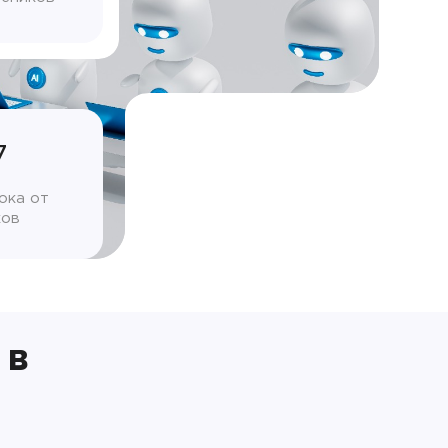
7
ока от
ков
 в