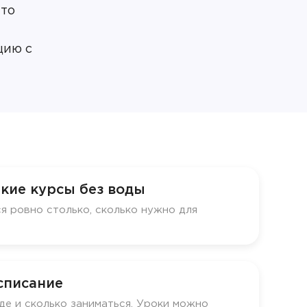
что
цию с
кие курсы без воды
я ровно столько, сколько нужно для
списание
де и сколько заниматься. Уроки можно