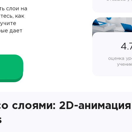
ть слои на
тесь, как
лучите
рые дает
4.
оценка ур
учени
о слоями: 2D-анимация
s