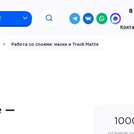
8
с
Конт
>
Работа со слоями: маски и Track Matte
e —
100
отзывов у