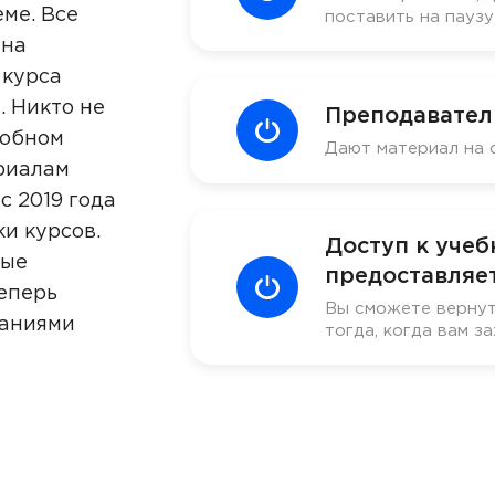
ме. Все
поставить на пауз
 на
 курса
. Никто не
Преподавател
добном
Дают материал на 
риалам
с 2019 года
ки курсов.
Доступ к уче
ные
предоставляет
еперь
Вы сможете вернут
наниями
тогда, когда вам за