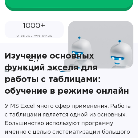
1000+
отзывов учеников
Изучение основных
4.7
функций экселя для
оценка урока от учеников
работы с таблицами:
обучение в режиме онлайн
У MS Excel много сфер применения. Работа
с таблицами является одной из основных.
Большинство используют программу
именно с целью систематизации большого