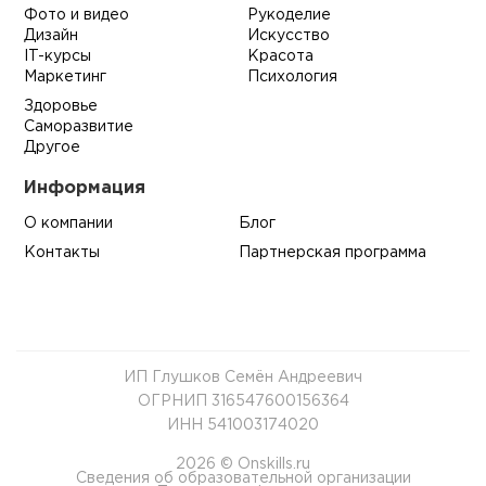
Фото и видео
Рукоделие
Дизайн
Искусство
IT-курсы
Красота
Маркетинг
Психология
Здоровье
Саморазвитие
Другое
Информация
О компании
Блог
Контакты
Партнерская программа
ИП Глушков Семён Андреевич
ОГРНИП 316547600156364
ИНН 541003174020
2026 © Onskills.ru
Сведения об образовательной организации