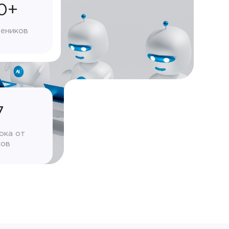
0+
чеников
7
ока от
ков