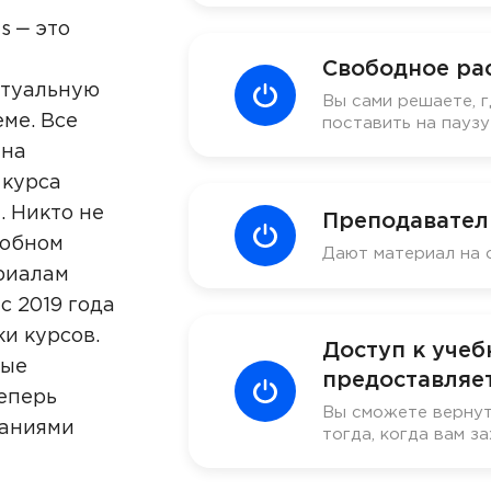
s ‒ это
Свободное ра
ктуальную
Вы сами решаете, г
ме. Все
поставить на пауз
 на
 курса
. Никто не
Преподавател
добном
Дают материал на 
риалам
с 2019 года
ки курсов.
Доступ к уче
ные
предоставляет
еперь
Вы сможете вернут
наниями
тогда, когда вам за