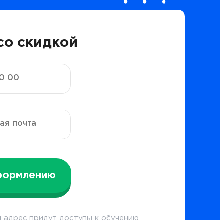
со скидкой
формлению
 адрес придут доступы к обучению.