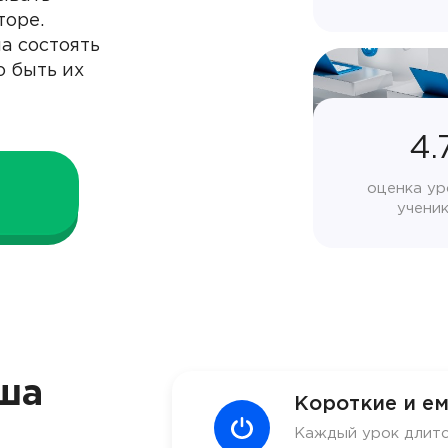
торе.
а состоять
о быть их
4.
оценка ур
учени
ша
Короткие и ем
Каждый урок длитс