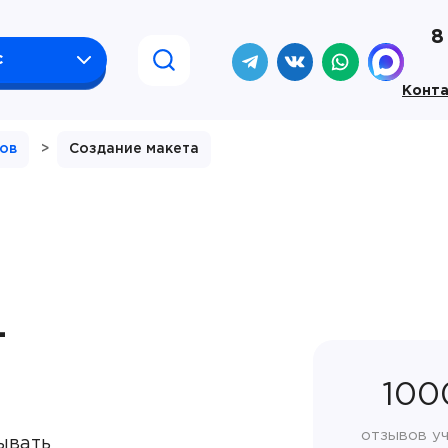
8
с
Конт
тов
>
Создание макета
—
100
отзывов у
ывать