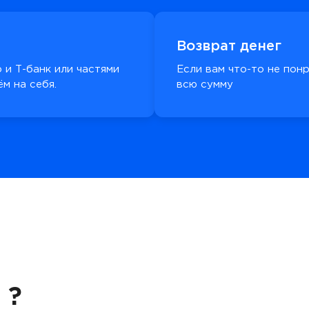
Возврат денег
 и Т-банк или частями
Если вам что-то не пон
м на себя.
всю сумму
 ?