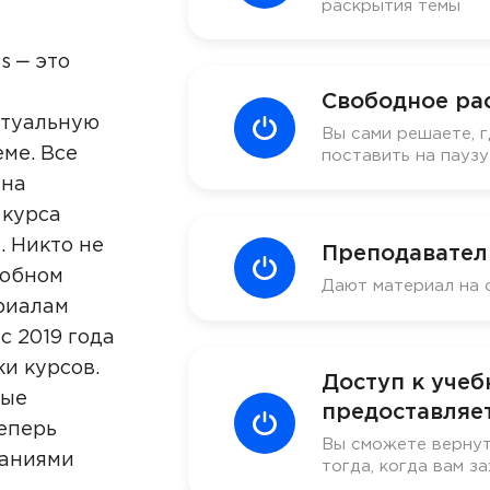
раскрытия темы
s ‒ это
Свободное ра
ктуальную
Вы сами решаете, г
ме. Все
поставить на пауз
 на
 курса
. Никто не
Преподавател
добном
Дают материал на 
риалам
с 2019 года
ки курсов.
Доступ к уче
ные
предоставляет
еперь
Вы сможете вернут
наниями
тогда, когда вам за