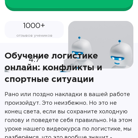
1000+
отзывов учеников
Обучение логистике
4.7
онлайн: конфликты и
оценка урока от учеников
спортные ситуации
Рано или поздно накладки в вашей работе
произойдут. Это неизбежно. Но это не
конец света, если вы сохраните холодную
голову и поведете себя правильно. На этом
уроке нашего видеокурса по логистике, мы
разберёмся, что это вообще значит -