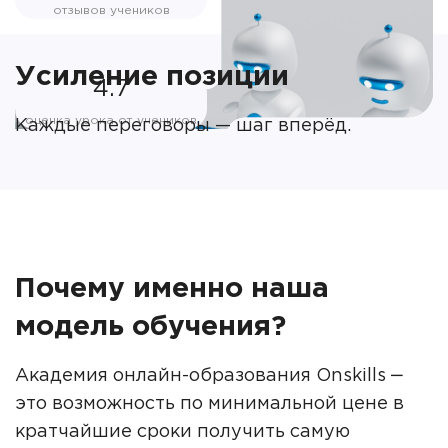
отзывов учеников
Усиление позиции
4.7
оценка урока от учеников
Каждые переговоры — шаг вперёд.
Почему именно наша
модель обучения?
Академия онлайн-образования Onskills ‒
это возможность по минимальной цене в
кратчайшие сроки получить самую