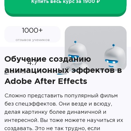
Купить весь курс за 1900 ₽
1000+
отзывов учеников
Обучение созданию
4.7
анимационных эффектов в
оценка урока от учеников
Adobe After Effects
Сложно представить популярный фильм
без спецэффектов. Они везде и всюду,
делая картинку более динамичной и
интересной. Вы тоже можете научиться их
создавать. Это не так трудно, если