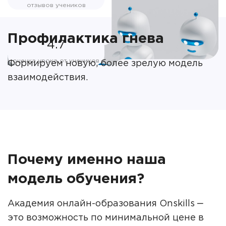
отзывов учеников
Профилактика гнева
4.7
оценка урока от учеников
Формируем новую, более зрелую модель
взаимодействия.
Почему именно наша
модель обучения?
Академия онлайн-образования Onskills ‒
это возможность по минимальной цене в