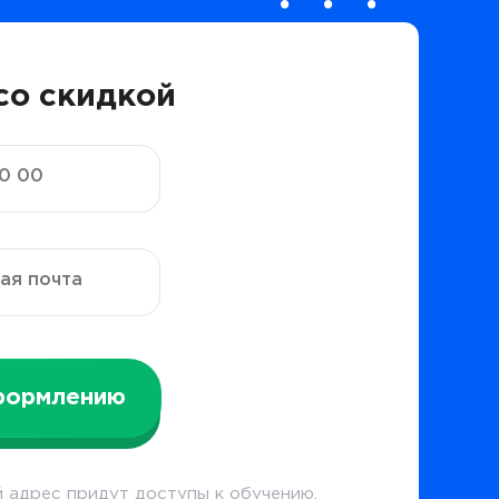
со скидкой
формлению
 адрес придут доступы к обучению.