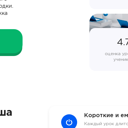
одки.
жка
4.
оценка ур
учени
ша
Короткие и ем
Каждый урок длитс