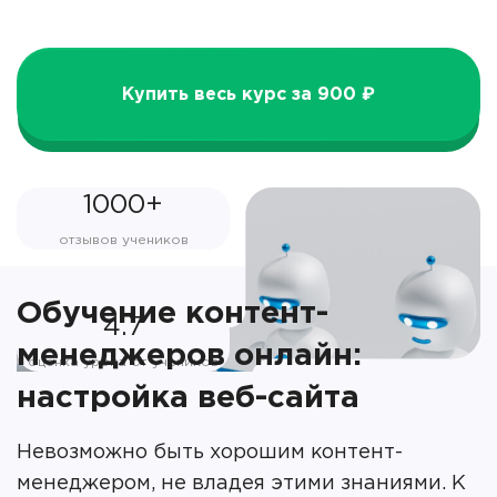
Купить весь курс за 900 ₽
1000+
отзывов учеников
Обучение контент-
4.7
менеджеров онлайн:
оценка урока от учеников
настройка веб-сайта
Невозможно быть хорошим контент-
менеджером, не владея этими знаниями. К