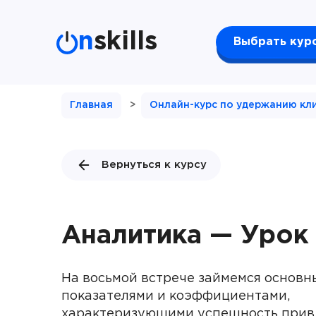
n
skills
Выбрать кур
Главная
>
Онлайн-курс по удержанию кл
Вернуться к курсу
Аналитика — Урок
На восьмой встрече займемся основ
показателями и коэффициентами,
характеризующими успешность прив