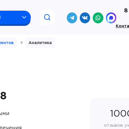
8
с
Конт
иентов
>
Аналитика
 8
100
ными
отзывов у
лечения