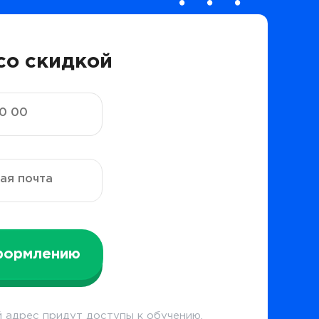
со скидкой
формлению
 адрес придут доступы к обучению.