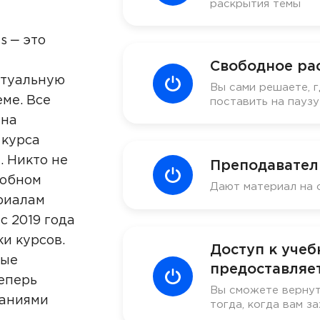
раскрытия темы
s ‒ это
Свободное ра
ктуальную
Вы сами решаете, г
ме. Все
поставить на пауз
 на
 курса
. Никто не
Преподавател
добном
Дают материал на 
риалам
с 2019 года
ки курсов.
Доступ к уче
ные
предоставляет
еперь
Вы сможете вернут
наниями
тогда, когда вам за