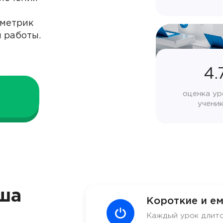
 метрик
 работы.
4.
оценка ур
учени
ша
Короткие и ем
Каждый урок длитс