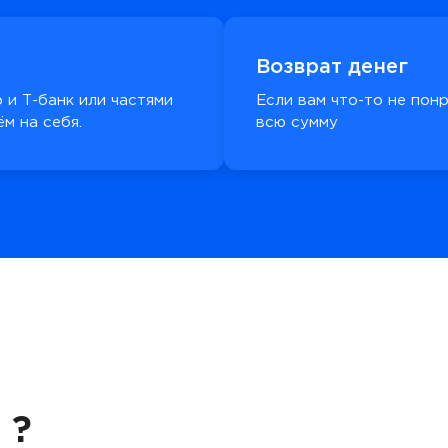
Возврат денег
 и Т-банк или частями
Если вам что-то не пон
м на себя.
всю сумму
 ?