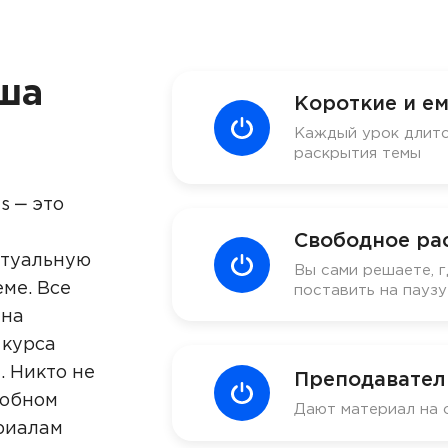
ша
Короткие и ем
Каждый урок длитс
раскрытия темы
s ‒ это
Свободное ра
ктуальную
Вы сами решаете, г
ме. Все
поставить на пауз
 на
 курса
. Никто не
Преподавател
добном
Дают материал на 
риалам