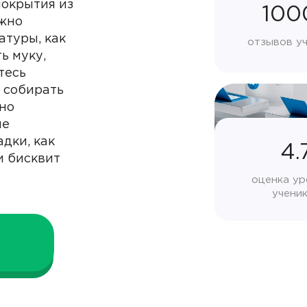
покрытия из
100
ажно
атуры, как
отзывов у
ь муку,
тесь
, собирать
 но
не
дки, как
4.
и бисквит
оценка ур
учени