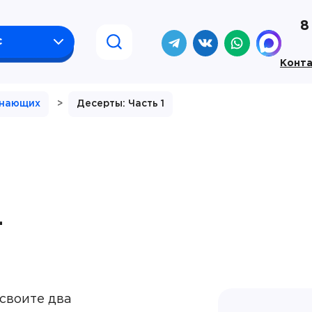
8
с
Конт
инающих
>
Десерты: Часть 1
—
своите два