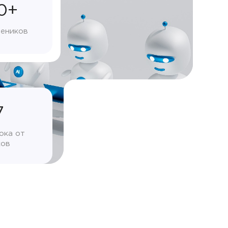
0+
чеников
7
ока от
ков