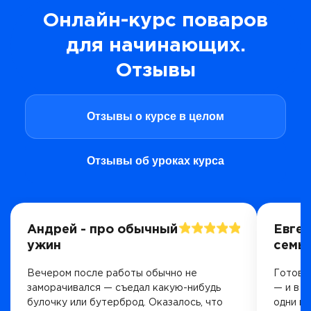
Онлайн-курс поваров
для начинающих.
Отзывы
Отзывы о курсе в целом
Отзывы об уроках курса
Андрей - про обычный
Евген
ужин
семь
Вечером после работы обычно не
Готовлю
заморачивался — съедал какую-нибудь
— и в к
булочку или бутерброд. Оказалось, что
одни и