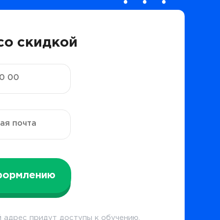
со скидкой
формлению
 адрес придут доступы к обучению.