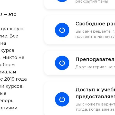
раскрытия темы
s ‒ это
Свободное ра
ктуальную
Вы сами решаете, г
ме. Все
поставить на пауз
 на
 курса
. Никто не
Преподавател
добном
Дают материал на 
риалам
с 2019 года
ки курсов.
Доступ к уче
ные
предоставляет
еперь
Вы сможете вернут
наниями
тогда, когда вам за