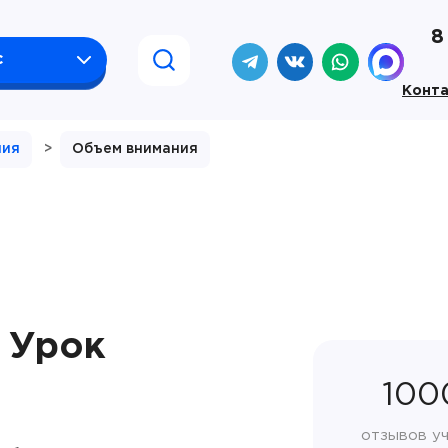
8
с
Конт
ния
>
Объем внимания
 Урок
100
отзывов у