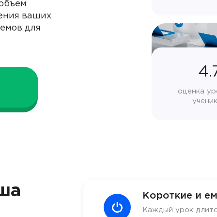
 объем
ения ваших
иемов для
4.
оценка ур
учени
ша
Короткие и ем
Каждый урок длитс