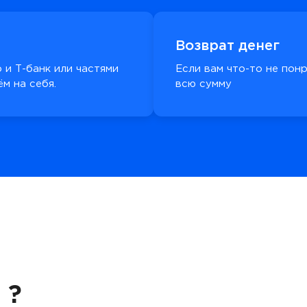
Возврат денег
 и Т-банк или частями
Если вам что-то не пон
м на себя.
всю сумму
 ?