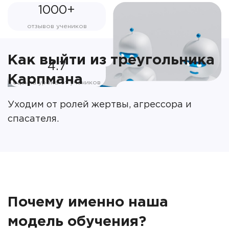
1000+
отзывов учеников
Как выйти из треугольника
4.7
Карпмана
оценка урока от учеников
Уходим от ролей жертвы, агрессора и
спасателя.
Почему именно наша
модель обучения?