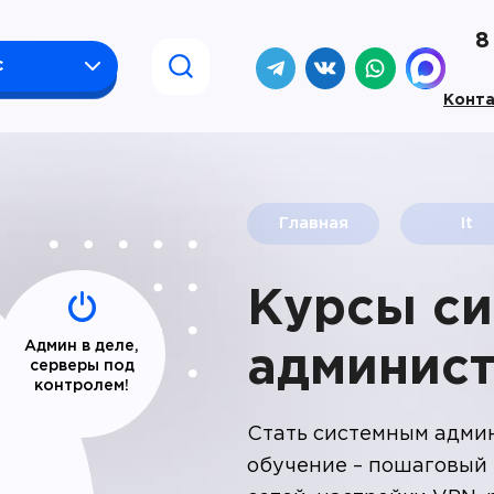
8
с
Конт
Главная
It
Курсы си
Админ в деле,
админист
серверы под
контролем!
Стать системным админ
обучение – пошаговый 