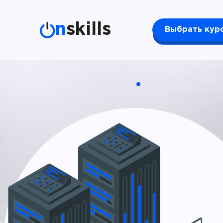
n
skills
Выбрать кур