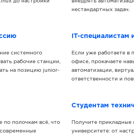
Linux до настройки
внедрять автоматизац
нестандартных задач.
ессию
IT-специалистам
ение системного
Если уже работаете в 
вать рабочие станции,
офисе, прокачаете навы
ть на позицию junior-
автоматизации, виртуа
ответственности и пов
Студентам технич
 по полочкам всё, что
Получите прикладные н
е современные
университете: от наст