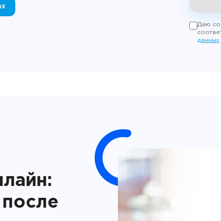
ax
Даю со
соотве
данных
лайн:
 после