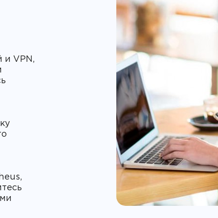
 и VPN,
и
сь
йку
го
heus,
итесь