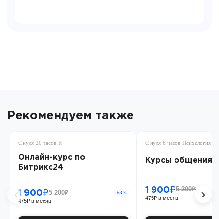
Рекомендуем также
С нуля
·
20 часов
·
It
С нуля
·
6 часов
·
Психология
Онлайн-курс по
Курсы общения
Битрикс24
5 200₽
1 900₽
5 200₽
1 900₽
-63%
475₽ в месяц
475₽ в месяц