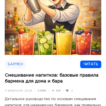
БАРМЕН
ЧИТАТЬ
Смешивание напитков: базовые правила
бармена для дома и бара
POSTED
3 ФЕВРАЛЯ, 2026
0
5 МИН
691
•
•
•
ON
Детальное руководство по основам смешивания
напитков для начинающих барменов: как правильно