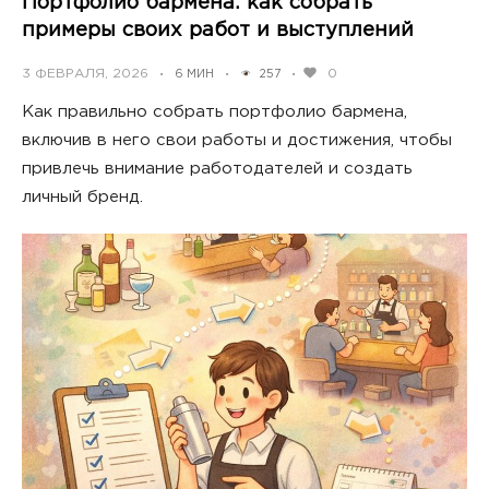
Портфолио бармена: как собрать
примеры своих работ и выступлений
POSTED
3 ФЕВРАЛЯ, 2026
0
6 МИН
257
•
•
•
ON
Как правильно собрать портфолио бармена,
включив в него свои работы и достижения, чтобы
привлечь внимание работодателей и создать
личный бренд.