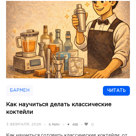
БАРМЕН
ЧИТАТЬ
Как научиться делать классические
коктейли
POSTED
3 ФЕВРАЛЯ, 2026
0
6 МИН
488
•
•
•
ON
Как научиться готовить классические коктейли: от