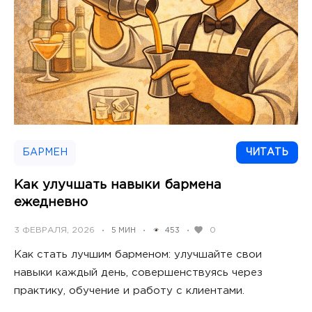
БАРМЕН
ЧИТАТЬ
Как улучшать навыки бармена
ежедневно
POSTED
3 ФЕВРАЛЯ, 2026
0
5 МИН
453
•
•
•
ON
Как стать лучшим барменом: улучшайте свои
навыки каждый день, совершенствуясь через
практику, обучение и работу с клиентами.