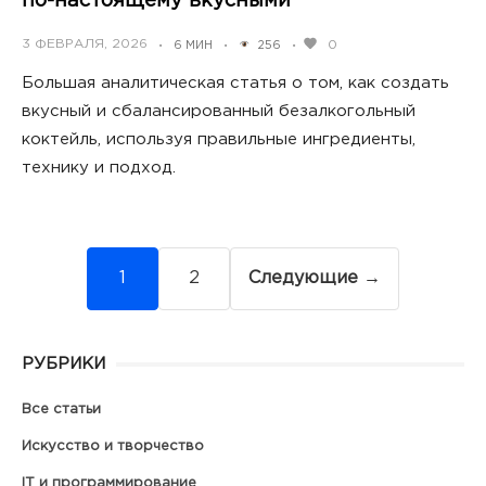
по-настоящему вкусными
POSTED
3 ФЕВРАЛЯ, 2026
0
6 МИН
256
•
•
•
ON
Большая аналитическая статья о том, как создать
вкусный и сбалансированный безалкогольный
коктейль, используя правильные ингредиенты,
технику и подход.
Навигация
1
2
Следующие →
по
записям
РУБРИКИ
Все статьи
Искусство и творчество
IT и программирование