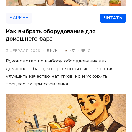
БАРМЕН
ЧИТАТЬ
Как выбрать оборудование для
домашнего бара
POSTED
3 ФЕВРАЛЯ, 2026
0
5 МИН
431
•
•
•
ON
Руководство по выбору оборудования для
домашнего бара, которое позволяет не только
улучшить качество напитков, но и ускорить
процесс их приготовления.