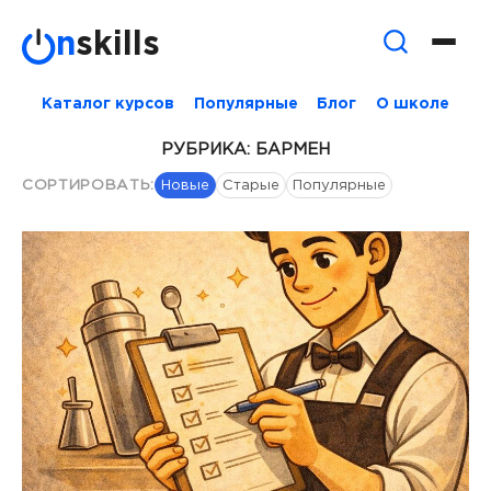
Skip
n
skills
to
content
Каталог курсов
Популярные
Блог
О школе
РУБРИКА:
БАРМЕН
СОРТИРОВАТЬ:
Новые
Старые
Популярные