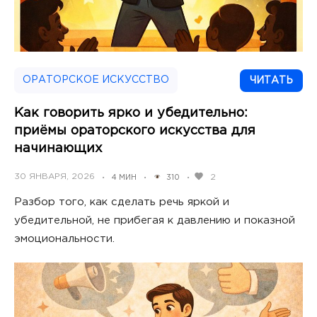
ОРАТОРСКОЕ ИСКУССТВО
ЧИТАТЬ
Как говорить ярко и убедительно:
приёмы ораторского искусства для
начинающих
POSTED
30 ЯНВАРЯ, 2026
2
4 МИН
310
•
•
•
ON
Разбор того, как сделать речь яркой и
убедительной, не прибегая к давлению и показной
эмоциональности.