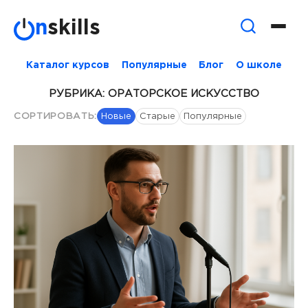
Skip
n
skills
to
content
Каталог курсов
Популярные
Блог
О школе
РУБРИКА:
ОРАТОРСКОЕ ИСКУССТВО
СОРТИРОВАТЬ:
Новые
Старые
Популярные