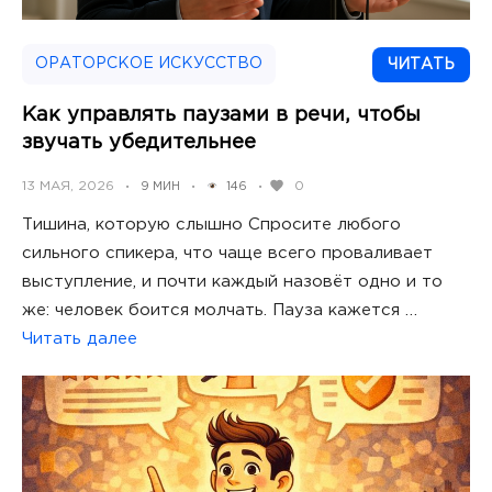
ОРАТОРСКОЕ ИСКУССТВО
ЧИТАТЬ
Как управлять паузами в речи, чтобы
звучать убедительнее
POSTED
13 МАЯ, 2026
0
9 МИН
146
•
•
•
ON
Тишина, которую слышно Спросите любого
сильного спикера, что чаще всего проваливает
выступление, и почти каждый назовёт одно и то
же: человек боится молчать. Пауза кажется …
Читать далее