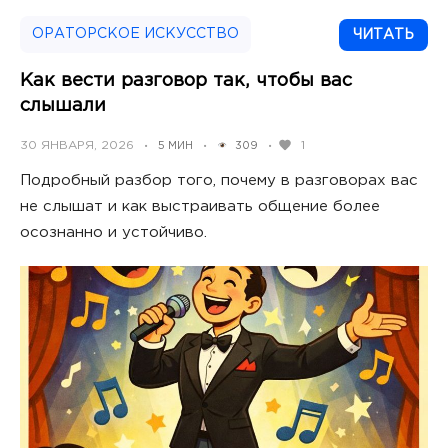
ОРАТОРСКОЕ ИСКУССТВО
ЧИТАТЬ
Как вести разговор так, чтобы вас
слышали
POSTED
30 ЯНВАРЯ, 2026
1
5 МИН
309
•
•
•
ON
Подробный разбор того, почему в разговорах вас
не слышат и как выстраивать общение более
осознанно и устойчиво.