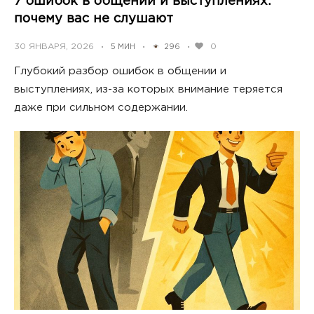
7 ошибок в общении и выступлениях:
почему вас не слушают
POSTED
30 ЯНВАРЯ, 2026
0
5 МИН
296
•
•
•
ON
Глубокий разбор ошибок в общении и
выступлениях, из-за которых внимание теряется
даже при сильном содержании.