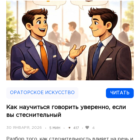
ОРАТОРСКОЕ ИСКУССТВО
ЧИТАТЬ
Как научиться говорить уверенно, если
вы стеснительный
POSTED
30 ЯНВАРЯ, 2026
4
5 МИН
417
•
•
•
ON
Разбор того, как стеснительность влияет на речь и