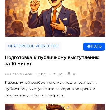
ОРАТОРСКОЕ ИСКУССТВО
ЧИТАТЬ
Подготовка к публичному выступлению
за 10 минут
POSTED
30 ЯНВАРЯ, 2026
0
5 МИН
283
•
•
•
ON
Развёрнутый разбор того, как подготовиться к
публичному выступлению за короткое время и
сохранить устойчивость речи.