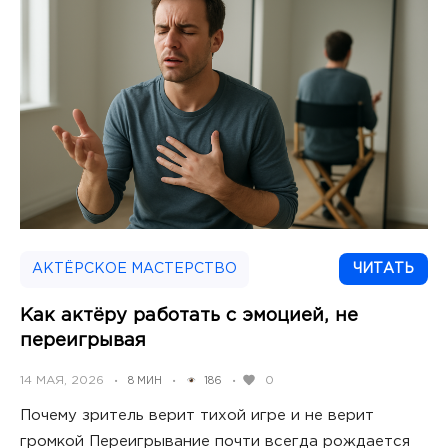
АКТЁРСКОЕ МАСТЕРСТВО
ЧИТАТЬ
Как актёру работать с эмоцией, не
переигрывая
POSTED
14 МАЯ, 2026
0
8 МИН
186
•
•
•
ON
Почему зритель верит тихой игре и не верит
громкой Переигрывание почти всегда рождается