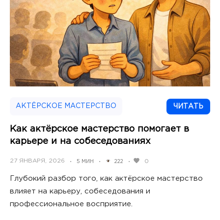
АКТЁРСКОЕ МАСТЕРСТВО
ЧИТАТЬ
Как актёрское мастерство помогает в
карьере и на собеседованиях
POSTED
27 ЯНВАРЯ, 2026
0
5 МИН
222
•
•
•
ON
Глубокий разбор того, как актёрское мастерство
влияет на карьеру, собеседования и
профессиональное восприятие.