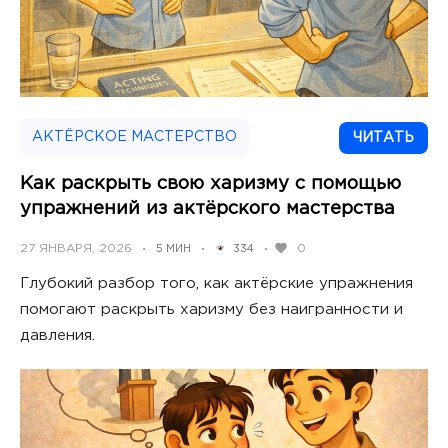
АКТЁРСКОЕ МАСТЕРСТВО
ЧИТАТЬ
Как раскрыть свою харизму с помощью
упражнений из актёрского мастерства
POSTED
27 ЯНВАРЯ, 2026
0
5 МИН
334
•
•
•
ON
Глубокий разбор того, как актёрские упражнения
помогают раскрыть харизму без наигранности и
давления.