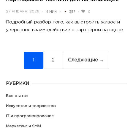
POSTED
27 ЯНВАРЯ, 2026
0
4 МИН
357
•
•
•
ON
Подробный разбор того, как выстроить живое и
уверенное взаимодействие с партнёром на сцене.
Навигация
1
2
Следующие →
по
записям
РУБРИКИ
Все статьи
Искусство и творчество
IT и программирование
Маркетинг и SMM