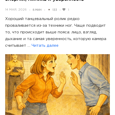
POSTED
14 МАЯ, 2026
1
8 МИН
133
•
•
•
ON
Хороший танцевальный ролик редко
проваливается из-за техники ног. Чаще подводит
то, что происходит выше пояса: лицо, взгляд,
дыхание и та самая уверенность, которую камера
считывает …
Читать далее