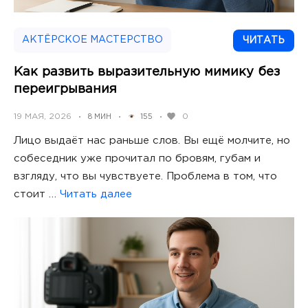
АКТЁРСКОЕ МАСТЕРСТВО
ЧИТАТЬ
Как развить выразительную мимику без
переигрывания
POSTED
19 МАЯ, 2026
0
8 МИН
155
•
•
•
ON
Лицо выдаёт нас раньше слов. Вы ещё молчите, но
собеседник уже прочитал по бровям, губам и
взгляду, что вы чувствуете. Проблема в том, что
стоит …
Читать далее