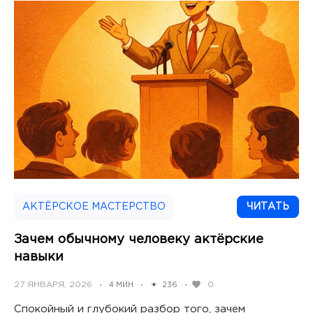
АКТЁРСКОЕ МАСТЕРСТВО
ЧИТАТЬ
Зачем обычному человеку актёрские
навыки
POSTED
27 ЯНВАРЯ, 2026
0
4 МИН
236
•
•
•
ON
Спокойный и глубокий разбор того, зачем