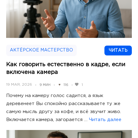
АКТЁРСКОЕ МАСТЕРСТВО
ЧИТАТЬ
Как говорить естественно в кадре, если
включена камера
POSTED
19 МАЯ, 2026
1
9 МИН
116
•
•
•
ON
Почему на камеру голос садится, а язык
деревенеет Вы спокойно рассказываете ту же
самую мысль другу за кофе, и всё звучит живо.
Включается камера, загорается …
Читать далее