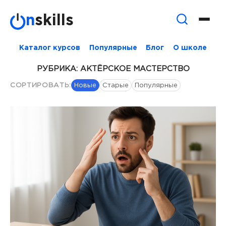
Skip
n
skills
to
content
Каталог курсов
Популярные
Блог
О школе
РУБРИКА:
АКТЁРСКОЕ МАСТЕРСТВО
СОРТИРОВАТЬ:
Новые
Старые
Популярные