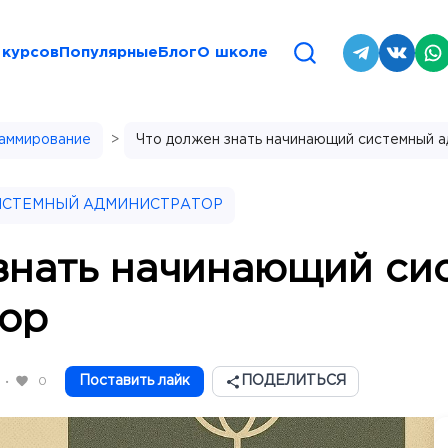
 курсов
Популярные
Блог
О школе
раммирование
>
Что должен знать начинающий системный 
ИСТЕМНЫЙ АДМИНИСТРАТОР
знать начинающий си
ор
Поставить лайк
ПОДЕЛИТЬСЯ
0
•