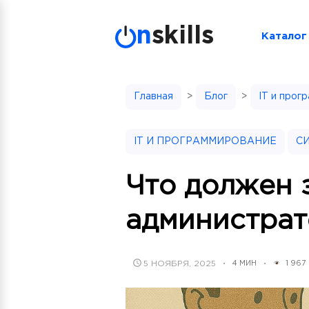
Skip
to
n
skills
Каталог
content
Главная
>
Блог
>
IT и прог
IT И ПРОГРАММИРОВАНИЕ
С
Что должен 
администрат
POSTED
5 НОЯБРЯ, 2025
4 МИН
1 967
•
•
ON