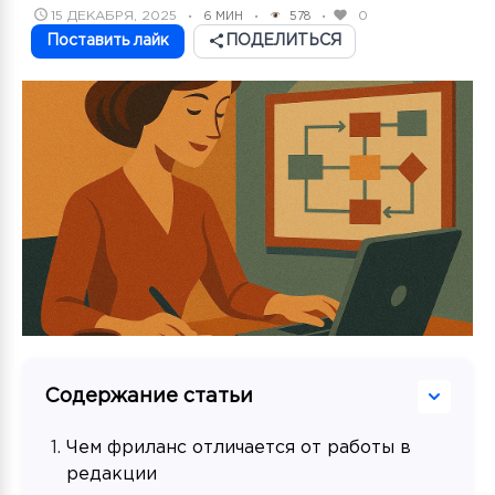
POSTED
15 ДЕКАБРЯ, 2025
0
6 МИН
578
•
•
•
ON
Поставить лайк
ПОДЕЛИТЬСЯ
Содержание статьи
Чем фриланс отличается от работы в
редакции