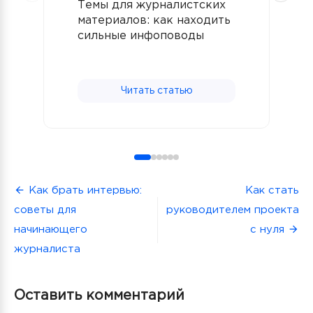
Темы для журналистских
Ж
материалов: как находить
п
сильные инфоповоды
з
с
Читать статью
Навигация
Как брать интервью:
Как стать
советы для
руководителем проекта
по
начинающего
с нуля
записям
журналиста
Оставить комментарий