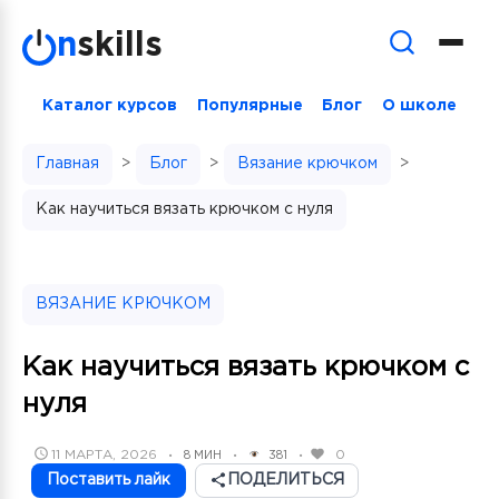
Skip
n
skills
to
content
Каталог курсов
Популярные
Блог
О школе
Главная
>
Блог
>
Вязание крючком
>
Как научиться вязать крючком с нуля
ВЯЗАНИЕ КРЮЧКОМ
Как научиться вязать крючком с
нуля
POSTED
11 МАРТА, 2026
0
8 МИН
381
•
•
•
ON
Поставить лайк
ПОДЕЛИТЬСЯ