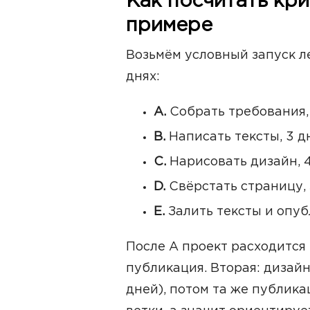
Как посчитать кри
примере
Возьмём условный запуск ле
днях:
A.
Собрать требования, 
B.
Написать тексты, 3 дн
C.
Нарисовать дизайн, 4
D.
Свёрстать страницу, 
E.
Залить тексты и опубл
После A проект расходится н
публикация. Вторая: дизайн 
дней), потом та же публика