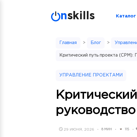
Skip
to
n
skills
Каталог
content
Главная
>
Блог
>
Управлен
Критический путь проекта (CPM): 
УПРАВЛЕНИЕ ПРОЕКТАМИ
Критический
руководство
POSTED
29 ИЮНЯ, 2026
8 МИН
115
•
•
•
ON