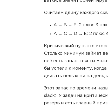
ветки, а значит ориентируе
Считаем длину каждого скв
A → B → E: 2 плюс 3 плю
A → C → D → E: 2 плюс 4
Критический путь это второ
Столько минимум займёт вес
неё есть запас: тексты мож
бы успели к моменту, когда
двигать нельзя ни на день, 
Этот запас по времени назы
slack). У задач на критиче
резерв и есть главный призн