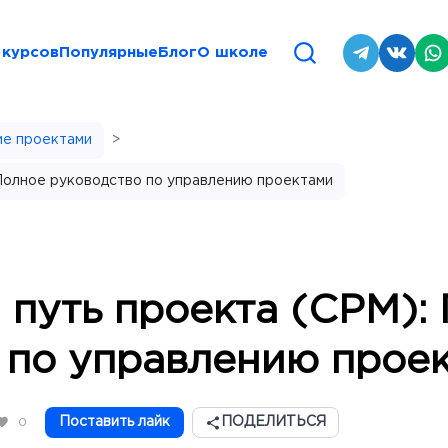
 курсов
Популярные
Блог
О школе
ие проектами
>
Полное руководство по управлению проектами
 путь проекта (CPM):
 по управлению прое
Поставить лайк
ПОДЕЛИТЬСЯ
0