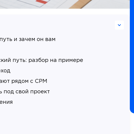
путь и зачем он вам
ский путь: разбор на примере
оход
ают рядом с CPM
ь под свой проект
ения