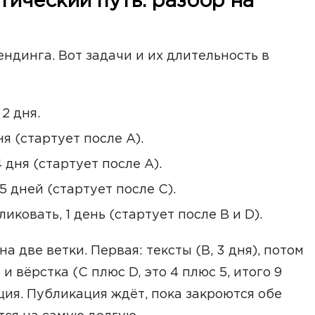
тический путь: разбор на
ндинга. Вот задачи и их длительность в
2 дня.
я (стартует после A).
 дня (стартует после A).
5 дней (стартует после C).
иковать, 1 день (стартует после B и D).
а две ветки. Первая: тексты (B, 3 дня), потом
и вёрстка (C плюс D, это 4 плюс 5, итого 9
ция. Публикация ждёт, пока закроются обе