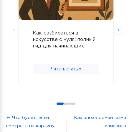
Как разбираться в
И
искусстве с нуля: полный
к
гид для начинающих
с
Читать статью
Навигация
Что будет, если
Как эпоха романтизма
смотреть на картину
изменила
по