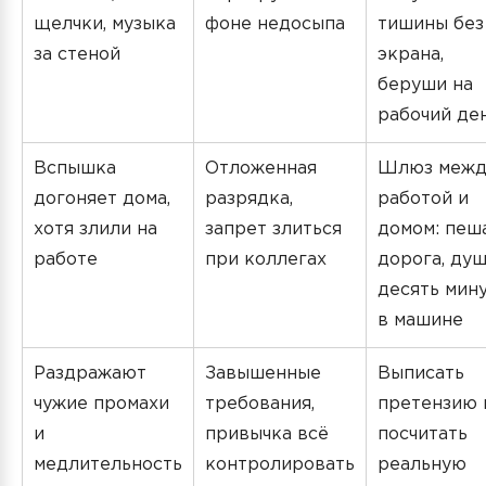
щелчки, музыка
фоне недосыпа
тишины без
за стеной
экрана,
беруши на
рабочий де
Вспышка
Отложенная
Шлюз межд
догоняет дома,
разрядка,
работой и
хотя злили на
запрет злиться
домом: пеш
работе
при коллегах
дорога, душ
десять мин
в машине
Раздражают
Завышенные
Выписать
чужие промахи
требования,
претензию 
и
привычка всё
посчитать
медлительность
контролировать
реальную