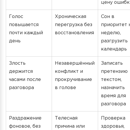
цену ошибк
Голос
Хроническая
Сон в
повышается
перегрузка без
приоритет 
почти каждый
восстановления
неделю,
день
разгрузить
календарь
Злость
Незавершённый
Записать
держится
конфликт и
претензию
часами после
прокручивание
текстом,
разговора
в голове
назначить
время для
разговора
Раздражение
Телесная
Проверка
фоновое, без
причина или
здоровья,