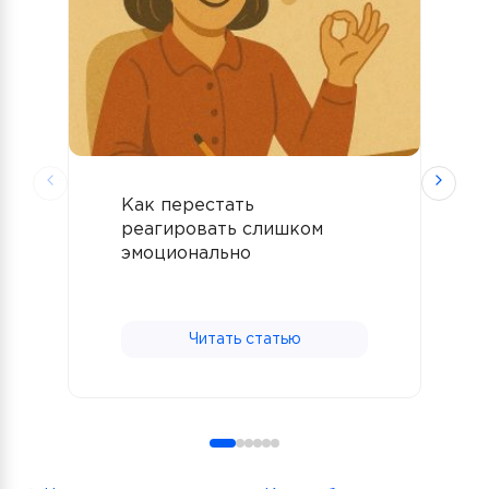
Как перестать
К
реагировать слишком
м
эмоционально
с
Читать статью